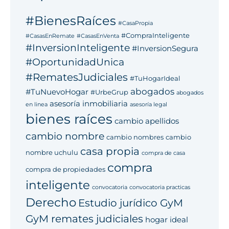
#BienesRaíces
#CasaPropia
#CompraInteligente
#CasasEnRemate
#CasasEnVenta
#InversionInteligente
#InversionSegura
#OportunidadUnica
#RematesJudiciales
#TuHogarIdeal
abogados
#TuNuevoHogar
#UrbeGrup
abogados
asesoría inmobiliaria
en linea
asesoría legal
bienes raíces
cambio apellidos
cambio nombre
cambio nombres
cambio
casa propia
nombre uchulu
compra de casa
compra
compra de propiedades
inteligente
convocatoria
convocatoria practicas
Derecho
Estudio jurídico GyM
GyM remates judiciales
hogar ideal