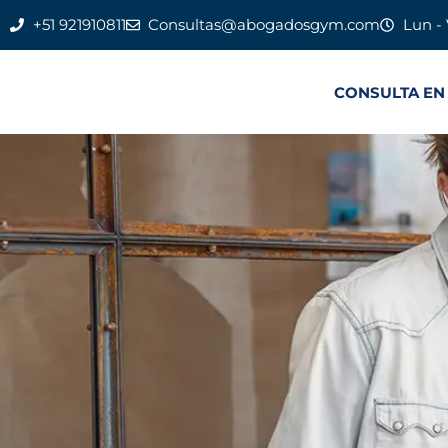
+51 921910811
Consultas@abogadosgym.com
Lun - 
CONSULTA EN