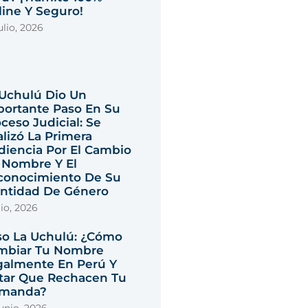
ine Y Seguro!
ulio, 2026
 Uchulú Dio Un
portante Paso En Su
ceso Judicial: Se
lizó La Primera
diencia Por El Cambio
 Nombre Y El
conocimiento De Su
entidad De Género
lio, 2026
so La Uchulú: ¿cómo
mbiar Tu Nombre
galmente En Perú Y
itar Que Rechacen Tu
manda?