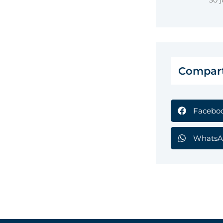
30 j
Compart
Facebo
WhatsA