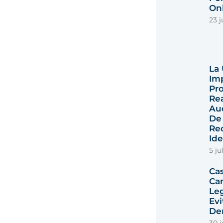
Onl
23 j
La
Im
Pro
Rea
Au
De
Re
Id
5 ju
Ca
Ca
Le
Ev
De