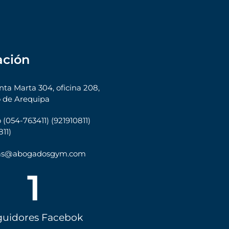
ación
nta Marta 304, oficina 208,
 de Arequipa
 (054-763411) (921910811)
11)
tas@abogadosgym.com
1
guidores Facebok