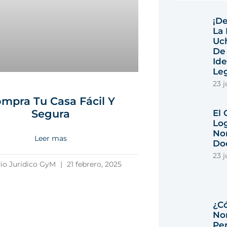
¡De
La 
Uc
De
Ide
Leg
23 j
mpra Tu Casa Fácil Y
Segura
El
Lo
No
Leer mas
Do
23 j
io Juridico GyM
21 febrero, 2025
¿C
No
Per