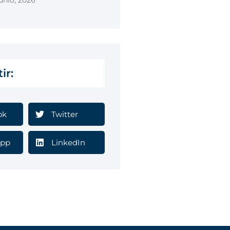
unio, 2026
ir:
ok
Twitter
pp
LinkedIn