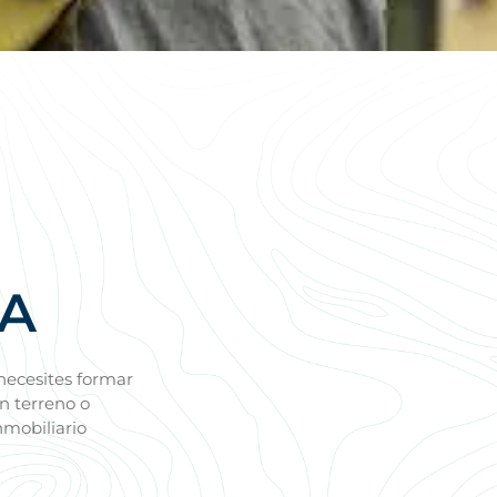
TA
necesites formar
n terreno o
nmobiliario