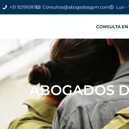
+51 921910811
Consultas@abogadosgym.com
Lun - 
CONSULTA EN
ABOGADOS D