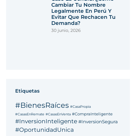
Cambiar Tu Nombre
Legalmente En Perú Y
Evitar Que Rechacen Tu
Demanda?
30 junio, 2026
Etiquetas
#BienesRaíces
#CasaPropia
#CompraInteligente
#CasasEnRemate
#CasasEnVenta
#InversionInteligente
#InversionSegura
#OportunidadUnica