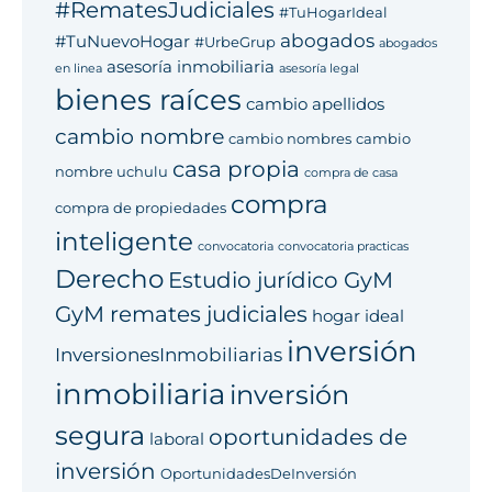
#RematesJudiciales
#TuHogarIdeal
abogados
#TuNuevoHogar
#UrbeGrup
abogados
asesoría inmobiliaria
en linea
asesoría legal
bienes raíces
cambio apellidos
cambio nombre
cambio nombres
cambio
casa propia
nombre uchulu
compra de casa
compra
compra de propiedades
inteligente
convocatoria
convocatoria practicas
Derecho
Estudio jurídico GyM
GyM remates judiciales
hogar ideal
inversión
InversionesInmobiliarias
inmobiliaria
inversión
segura
oportunidades de
laboral
inversión
OportunidadesDeInversión