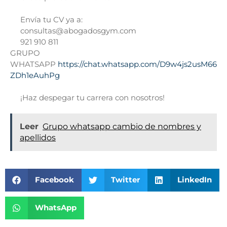
Envía tu CV ya a:
consultas@abogadosgym.com
921 910 811
GRUPO
WHATSAPP
https://chat.whatsapp.com/D9w4js2usM66
ZDh1eAuhPg
¡Haz despegar tu carrera con nosotros!
Leer
Grupo whatsapp cambio de nombres y
apellidos
Facebook
Twitter
LinkedIn
WhatsApp