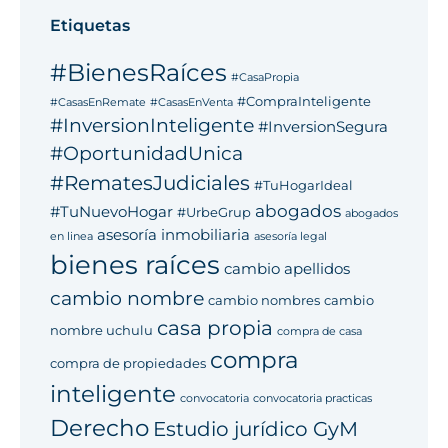
Etiquetas
#BienesRaíces
#CasaPropia
#CompraInteligente
#CasasEnRemate
#CasasEnVenta
#InversionInteligente
#InversionSegura
#OportunidadUnica
#RematesJudiciales
#TuHogarIdeal
abogados
#TuNuevoHogar
#UrbeGrup
abogados
asesoría inmobiliaria
en linea
asesoría legal
bienes raíces
cambio apellidos
cambio nombre
cambio nombres
cambio
casa propia
nombre uchulu
compra de casa
compra
compra de propiedades
inteligente
convocatoria
convocatoria practicas
Derecho
Estudio jurídico GyM