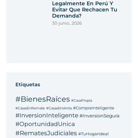
Legalmente En Perú Y
Evitar Que Rechacen Tu
Demanda?
30 junio, 2026
Etiquetas
#BienesRaíces
#CasaPropia
#CompraInteligente
#CasasEnRemate
#CasasEnVenta
#InversionInteligente
#InversionSegura
#OportunidadUnica
#RematesJudiciales
#TuHogarIdeal