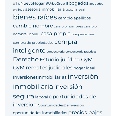
abogados
#TuNuevoHogar
#UrbeGrup
abogados
asesoría inmobiliaria
en linea
asesoría legal
bienes raíces
cambio apellidos
cambio nombre
cambio nombres
cambio
casa propia
nombre uchulu
compra de casa
compra
compra de propiedades
inteligente
convocatoria
convocatoria practicas
Derecho
Estudio jurídico GyM
GyM remates judiciales
hogar ideal
inversión
InversionesInmobiliarias
inmobiliaria
inversión
segura
oportunidades de
laboral
inversión
OportunidadesDeInversión
precios bajos
oportunidades inmobiliarias