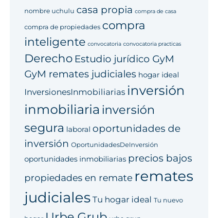
casa propia
nombre uchulu
compra de casa
compra
compra de propiedades
inteligente
convocatoria
convocatoria practicas
Derecho
Estudio jurídico GyM
GyM remates judiciales
hogar ideal
inversión
InversionesInmobiliarias
inmobiliaria
inversión
segura
oportunidades de
laboral
inversión
OportunidadesDeInversión
precios bajos
oportunidades inmobiliarias
remates
propiedades en remate
judiciales
Tu hogar ideal
Tu nuevo
Urbe Grub