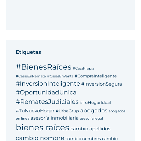
Etiquetas
#BienesRaíces
#CasaPropia
#CompraInteligente
#CasasEnRemate
#CasasEnVenta
#InversionInteligente
#InversionSegura
#OportunidadUnica
#RematesJudiciales
#TuHogarIdeal
abogados
#TuNuevoHogar
#UrbeGrup
abogados
asesoría inmobiliaria
en linea
asesoría legal
bienes raíces
cambio apellidos
cambio nombre
cambio nombres
cambio