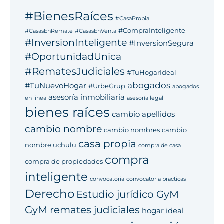
#BienesRaíces
#CasaPropia
#CompraInteligente
#CasasEnRemate
#CasasEnVenta
#InversionInteligente
#InversionSegura
#OportunidadUnica
#RematesJudiciales
#TuHogarIdeal
abogados
#TuNuevoHogar
#UrbeGrup
abogados
asesoría inmobiliaria
en linea
asesoría legal
bienes raíces
cambio apellidos
cambio nombre
cambio nombres
cambio
casa propia
nombre uchulu
compra de casa
compra
compra de propiedades
inteligente
convocatoria
convocatoria practicas
Derecho
Estudio jurídico GyM
GyM remates judiciales
hogar ideal