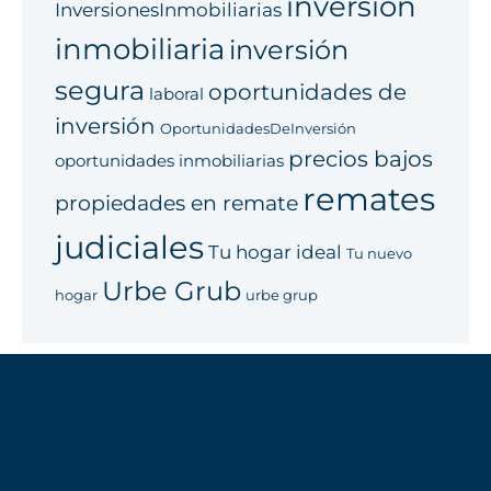
inversión
InversionesInmobiliarias
inmobiliaria
inversión
segura
oportunidades de
laboral
inversión
OportunidadesDeInversión
precios bajos
oportunidades inmobiliarias
remates
propiedades en remate
judiciales
Tu hogar ideal
Tu nuevo
Urbe Grub
hogar
urbe grup