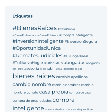
Etiquetas
#BienesRaíces
#CasaPropia
#CompraInteligente
#CasasEnRemate
#CasasEnVenta
#InversionInteligente
#InversionSegura
#OportunidadUnica
#RematesJudiciales
#TuHogarIdeal
abogados
#TuNuevoHogar
#UrbeGrup
abogados
asesoría inmobiliaria
en linea
asesoría legal
bienes raíces
cambio apellidos
cambio nombre
cambio nombres
cambio
casa propia
nombre uchulu
compra de casa
compra
compra de propiedades
inteligente
convocatoria
convocatoria practicas