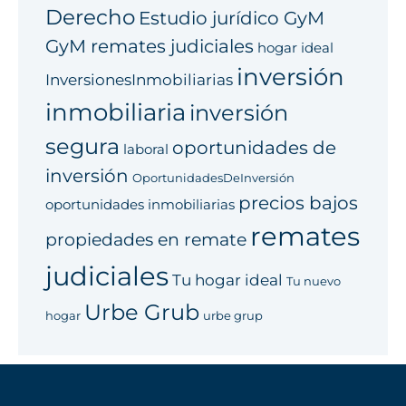
Derecho
Estudio jurídico GyM
GyM remates judiciales
hogar ideal
inversión
InversionesInmobiliarias
inmobiliaria
inversión
segura
oportunidades de
laboral
inversión
OportunidadesDeInversión
precios bajos
oportunidades inmobiliarias
remates
propiedades en remate
judiciales
Tu hogar ideal
Tu nuevo
Urbe Grub
hogar
urbe grup