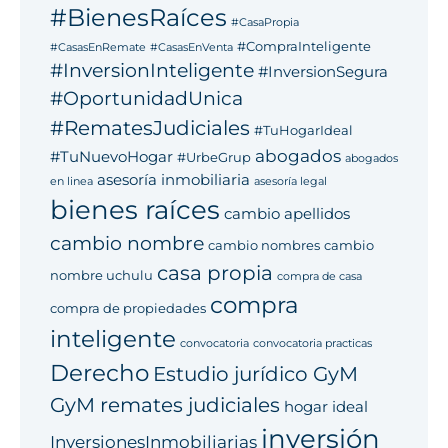
#BienesRaíces
#CasaPropia
#CompraInteligente
#CasasEnRemate
#CasasEnVenta
#InversionInteligente
#InversionSegura
#OportunidadUnica
#RematesJudiciales
#TuHogarIdeal
abogados
#TuNuevoHogar
#UrbeGrup
abogados
asesoría inmobiliaria
en linea
asesoría legal
bienes raíces
cambio apellidos
cambio nombre
cambio nombres
cambio
casa propia
nombre uchulu
compra de casa
compra
compra de propiedades
inteligente
convocatoria
convocatoria practicas
Derecho
Estudio jurídico GyM
GyM remates judiciales
hogar ideal
inversión
InversionesInmobiliarias