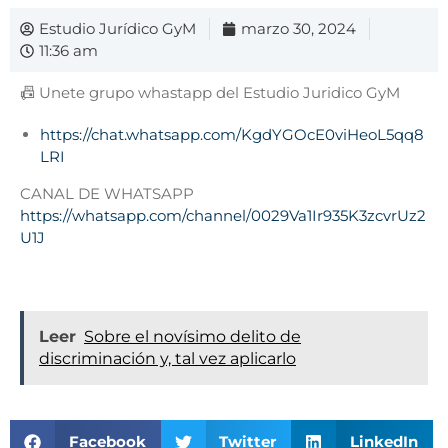
Estudio Jurídico GyM
marzo 30, 2024
11:36 am
📠 Unete grupo whastapp del Estudio Juridico GyM
https://chat.whatsapp.com/KgdYGOcE0viHeoL5qq8
LRI
CANAL DE WHATSAPP
https://whatsapp.com/channel/0029Va1Ir935K3zcvrUz2
U1J
Leer
Sobre el novísimo delito de
discriminación y, tal vez aplicarlo
Facebook
Twitter
LinkedIn