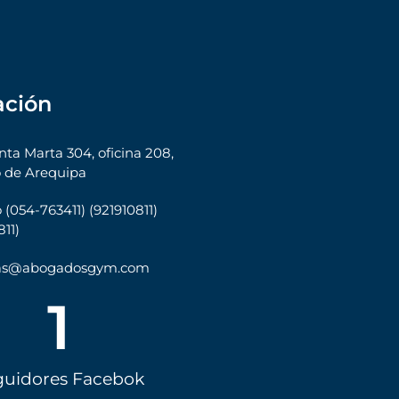
ación
nta Marta 304, oficina 208,
 de Arequipa
 (054-763411) (921910811)
11)
tas@abogadosgym.com
1
guidores Facebok