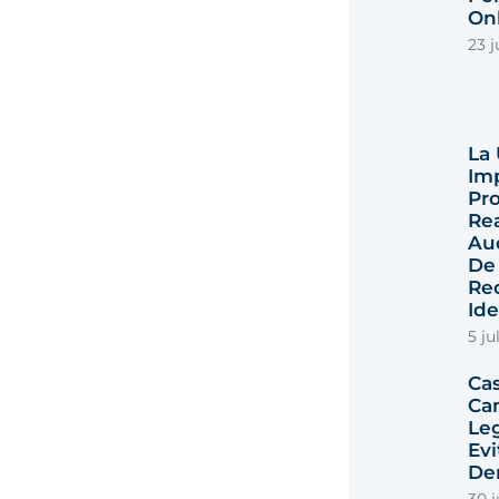
Onl
23 j
La
Im
Pro
Rea
Au
De
Re
Id
5 ju
Ca
Ca
Le
Ev
De