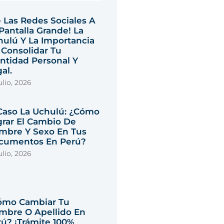
 Las Redes Sociales A
Pantalla Grande! La
hulú Y La Importancia
 Consolidar Tu
ntidad Personal Y
al.
ulio, 2026
 Caso La Uchulú: ¿Cómo
grar El Cambio De
mbre Y Sexo En Tus
cumentos En Perú?
ulio, 2026
ómo Cambiar Tu
mbre O Apellido En
ú? ¡Trámite 100%