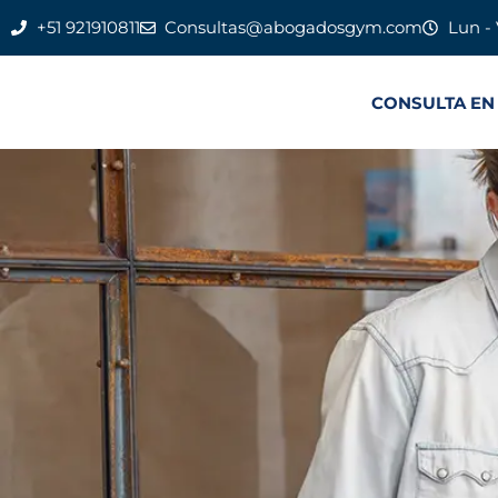
+51 921910811
Consultas@abogadosgym.com
Lun - 
CONSULTA EN