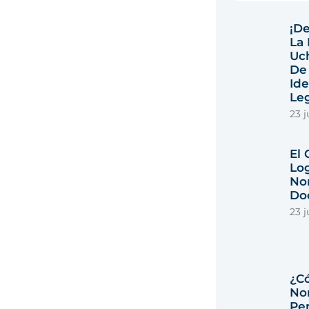
¡De
La 
Uc
De
Ide
Leg
23 j
El
Lo
No
Do
23 j
¿C
No
Per