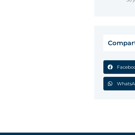
30 j
Compart
Facebo
WhatsA