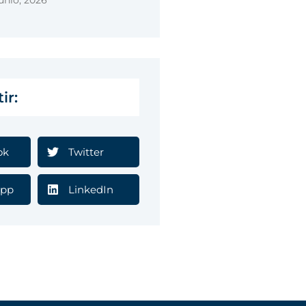
unio, 2026
ir:
ok
Twitter
pp
LinkedIn