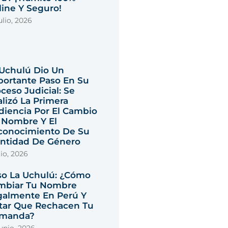
ine Y Seguro!
ulio, 2026
 Uchulú Dio Un
portante Paso En Su
ceso Judicial: Se
lizó La Primera
diencia Por El Cambio
 Nombre Y El
conocimiento De Su
entidad De Género
lio, 2026
so La Uchulú: ¿cómo
mbiar Tu Nombre
galmente En Perú Y
itar Que Rechacen Tu
manda?