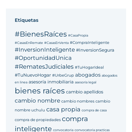
Etiquetas
#BienesRaíces
#CasaPropia
#CompraInteligente
#CasasEnRemate
#CasasEnVenta
#InversionInteligente
#InversionSegura
#OportunidadUnica
#RematesJudiciales
#TuHogarIdeal
abogados
#TuNuevoHogar
#UrbeGrup
abogados
asesoría inmobiliaria
en linea
asesoría legal
bienes raíces
cambio apellidos
cambio nombre
cambio nombres
cambio
casa propia
nombre uchulu
compra de casa
compra
compra de propiedades
inteligente
convocatoria
convocatoria practicas