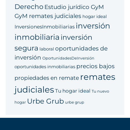
Derecho
Estudio jurídico GyM
GyM remates judiciales
hogar ideal
inversión
InversionesInmobiliarias
inmobiliaria
inversión
segura
oportunidades de
laboral
inversión
OportunidadesDeInversión
precios bajos
oportunidades inmobiliarias
remates
propiedades en remate
judiciales
Tu hogar ideal
Tu nuevo
Urbe Grub
hogar
urbe grup