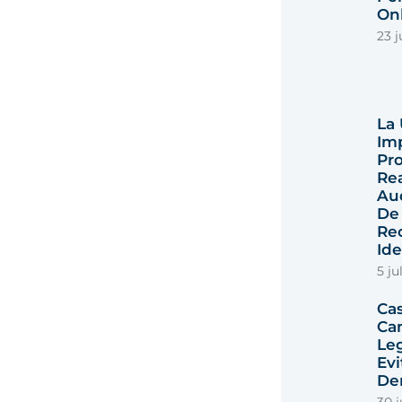
Onl
23 j
La
Im
Pro
Rea
Au
De
Re
Id
5 ju
Ca
Ca
Le
Ev
De