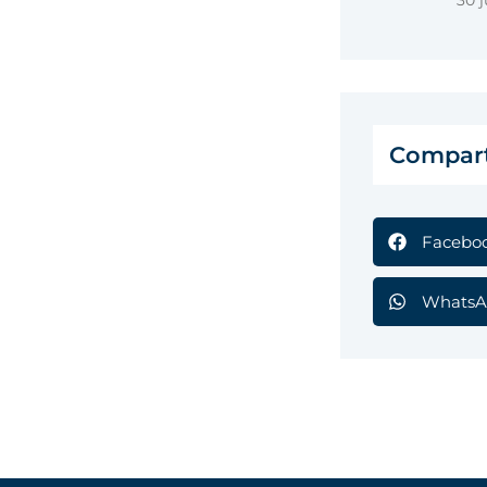
30 j
Compart
Facebo
WhatsA