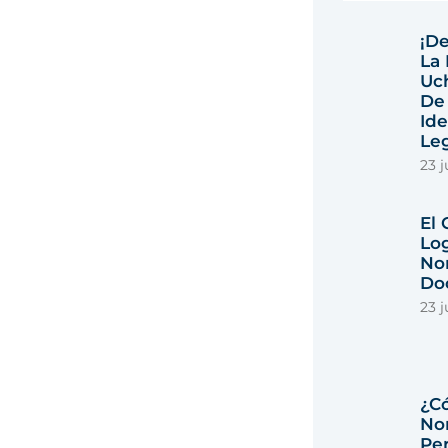
¡De
La 
Uc
De
Ide
Leg
23 j
El
Lo
No
Do
23 j
¿C
No
Per