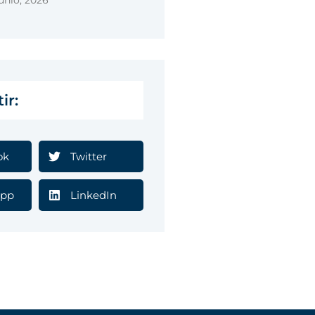
unio, 2026
ir:
ok
Twitter
pp
LinkedIn