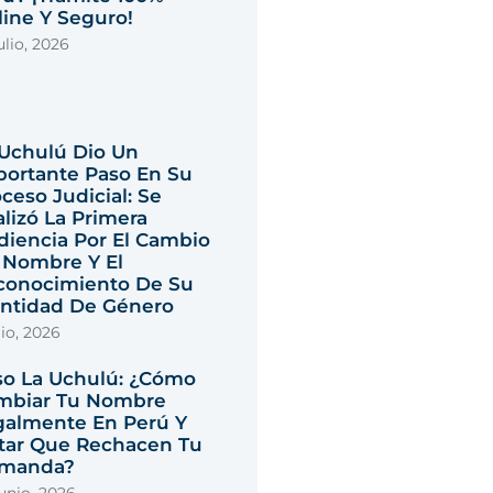
ine Y Seguro!
ulio, 2026
 Uchulú Dio Un
portante Paso En Su
ceso Judicial: Se
lizó La Primera
diencia Por El Cambio
 Nombre Y El
conocimiento De Su
entidad De Género
lio, 2026
so La Uchulú: ¿cómo
mbiar Tu Nombre
galmente En Perú Y
itar Que Rechacen Tu
manda?