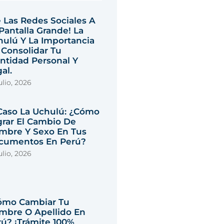
 Las Redes Sociales A
Pantalla Grande! La
hulú Y La Importancia
 Consolidar Tu
ntidad Personal Y
al.
ulio, 2026
 Caso La Uchulú: ¿Cómo
grar El Cambio De
mbre Y Sexo En Tus
cumentos En Perú?
ulio, 2026
ómo Cambiar Tu
mbre O Apellido En
ú? ¡Trámite 100%