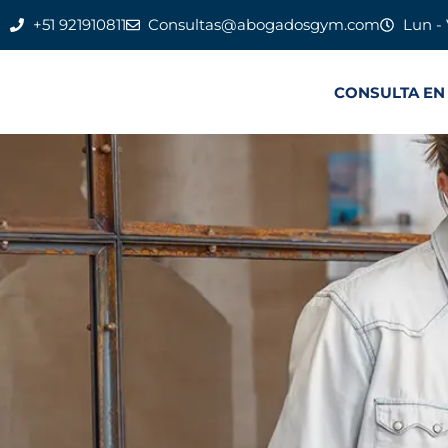
+51 921910811
Consultas@abogadosgym.com
Lun - 
CONSULTA EN