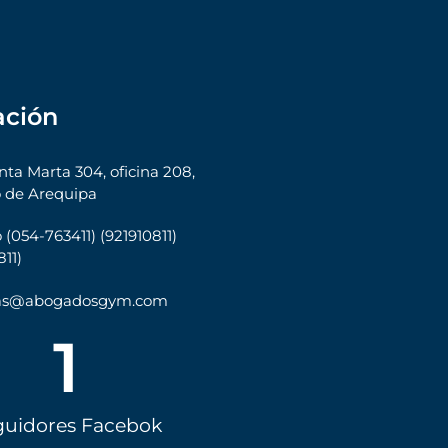
ación
nta Marta 304, oficina 208,
 de Arequipa
 (054-763411) (921910811)
11)
tas@abogadosgym.com
1
guidores Facebok