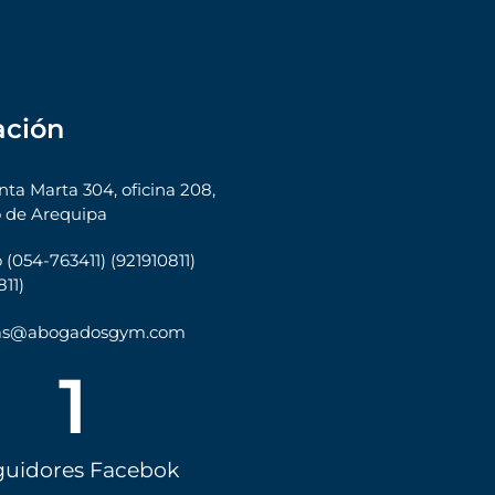
ación
nta Marta 304, oficina 208,
 de Arequipa
 (054-763411) (921910811)
11)
tas@abogadosgym.com
1
guidores Facebok