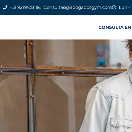
+51 921910811
Consultas@abogadosgym.com
Lun - 
CONSULTA EN