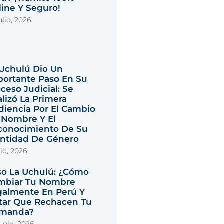
ine Y Seguro!
ulio, 2026
 Uchulú Dio Un
portante Paso En Su
ceso Judicial: Se
lizó La Primera
diencia Por El Cambio
 Nombre Y El
conocimiento De Su
entidad De Género
lio, 2026
so La Uchulú: ¿cómo
mbiar Tu Nombre
galmente En Perú Y
itar Que Rechacen Tu
manda?