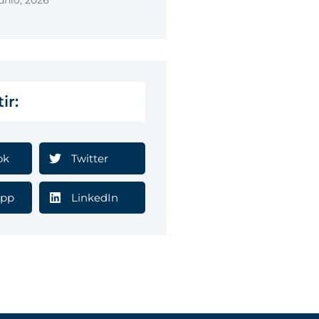
unio, 2026
ir:
ok
Twitter
pp
LinkedIn