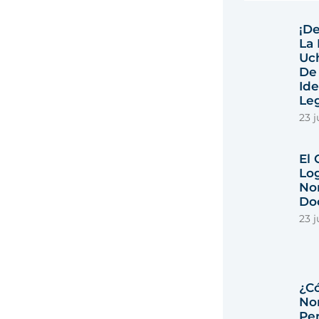
¡De
La 
Uc
De
Ide
Leg
23 j
El
Lo
No
Do
23 j
¿C
No
Per