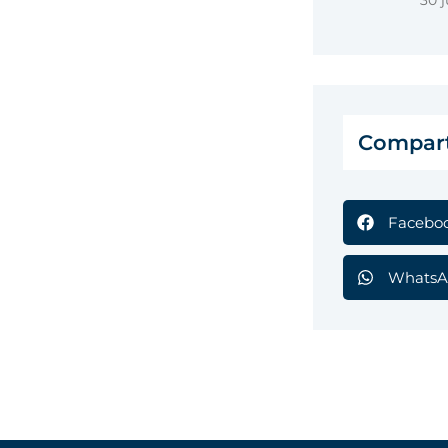
30 j
Compart
Facebo
WhatsA