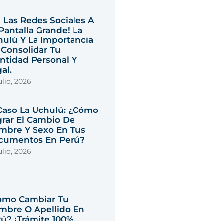
 Las Redes Sociales A
Pantalla Grande! La
hulú Y La Importancia
 Consolidar Tu
ntidad Personal Y
al.
ulio, 2026
 Caso La Uchulú: ¿Cómo
grar El Cambio De
mbre Y Sexo En Tus
cumentos En Perú?
ulio, 2026
ómo Cambiar Tu
mbre O Apellido En
ú? ¡Trámite 100%