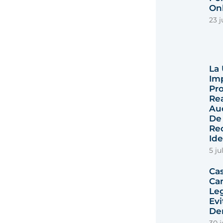
Onl
23 j
La
Im
Pro
Rea
Au
De
Re
Id
5 ju
Ca
Ca
Le
Ev
De